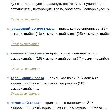
дух занялся, опупеть, разинуть рот, ахнуть от удивления,
остолбенеть, вытаращить глаза, обомлеть Словарь русских
…
Словарь синонимов
глядевший во все глаза
— прил., кол во синонимов: 23 •
5
вызарившийся (16) • вылупивший глаза (25) • вылупившийся
…
Словарь синонимов
вылупивший глаза
— прил., кол во синонимов: 25 •
6
вызарившийся (16) • вылупивший зенки (7) • вылупившийся
…
Словарь синонимов
таращивший глаза
— прил., кол во синонимов: 43 •
7
взиравший (8) • всплескивавший руками (18) •
вызарившийся …
Словарь синонимов
пяливший глаза
— прил., кол во синонимов: 21 •
8
взиравший (8) • вызарившийся (16) • вылупивший глаза …