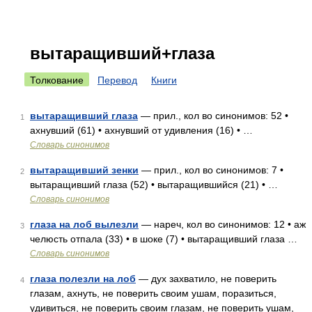
вытаращивший+глаза
Толкование
Перевод
Книги
вытаращивший глаза
— прил., кол во синонимов: 52 •
1
ахнувший (61) • ахнувший от удивления (16) • …
Словарь синонимов
вытаращивший зенки
— прил., кол во синонимов: 7 •
2
вытаращивший глаза (52) • вытаращившийся (21) • …
Словарь синонимов
глаза на лоб вылезли
— нареч, кол во синонимов: 12 • аж
3
челюсть отпала (33) • в шоке (7) • вытаращивший глаза …
Словарь синонимов
глаза полезли на лоб
— дух захватило, не поверить
4
глазам, ахнуть, не поверить своим ушам, поразиться,
удивиться, не поверить своим глазам, не поверить ушам,