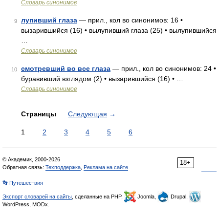
Словарь синонимов
лупивший глаза
— прил., кол во синонимов: 16 •
9
вызарившийся (16) • вылупивший глаза (25) • вылупившийся
…
Словарь синонимов
смотревший во все глаза
— прил., кол во синонимов: 24 •
10
буравивший взглядом (2) • вызарившийся (16) • …
Словарь синонимов
Страницы
Следующая
→
1
2
3
4
5
6
© Академик, 2000-2026
18+
Обратная связь:
Техподдержка
,
Реклама на сайте
👣 Путешествия
Экспорт словарей на сайты
, сделанные на PHP,
Joomla,
Drupal,
WordPress, MODx.